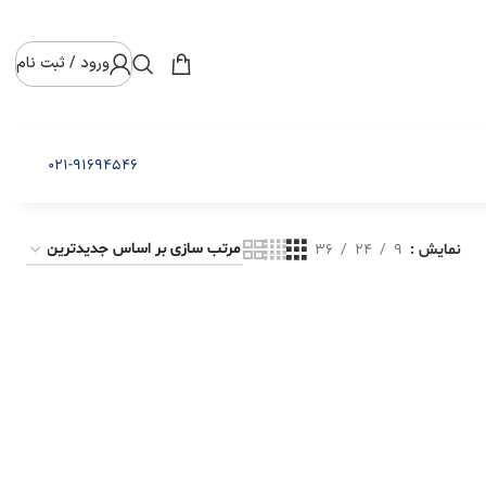
ورود / ثبت نام
021-91694546
نمایش
9
24
36