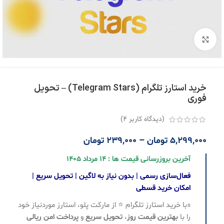
بزرگنمایی تصویر
خرید استارز تلگرام (Telegram Stars) – تحویل
فوری
(دیدگاه کاربر
4
)
5,299,000
تومان
–
239,000
تومان
آخرین بروزرسانی قیمت ها : 14 مرداد 1405
فعال‌سازی رسمی | بدون نیاز به لاگین | تحویل سریع |
امکان خرید قسطی
«با خرید استارز تلگرام ⭐ از مارکت پلو، استارز موردنیاز خود
را با
بهترین قیمت روز
،
تحویل سریع
و
پرداخت امن ریالی