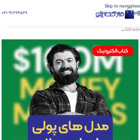
Skip to navigation
021-91694546
Skip to main content
خانه
/
کتاب