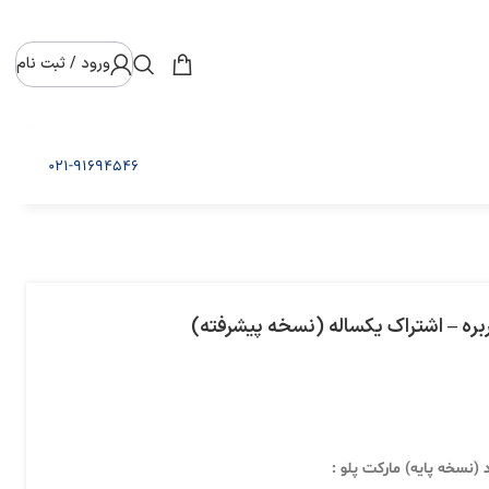
ورود / ثبت نام
021-91694546
ره – اشتراک یکساله (نسخه پیشرفته)
 (نسخه پایه) مارکت پلو :