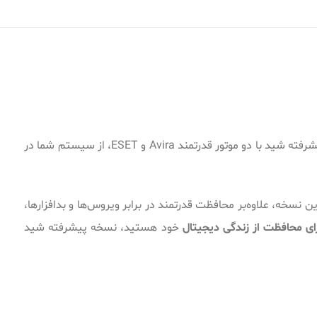
خرید آنتی ویروس شید پیشرفته بهترین انتخاب برای کاربرانی است که به‌دنبال حفاظت کامل ویندوز و امنیت اینترنتی هستند. آنتی‌ویروس پیشرفته شید با دو موتور قدرتمند Avira و ESET، از سیستم شما در
 نسخه، علاوه‌بر محافظت قدرتمند در برابر ویروس‌ها و بدافزارها،
رای محافظت از زندگی دیجیتال
خود هستید، نسخه پیشرفته شید