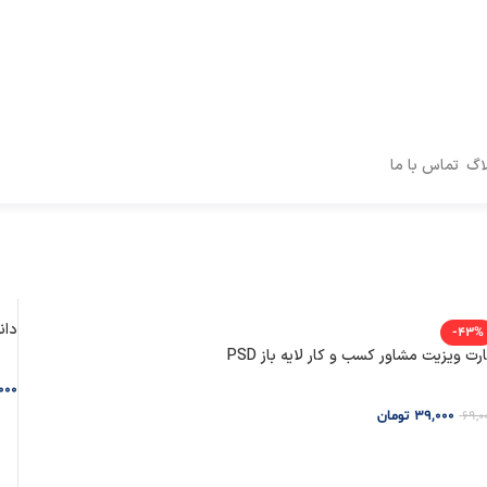
اگ
تماس با ما
دانل
-43%
رت ویزیت مشاور کسب و کار لایه باز PSD
000
39,000
تومان
69,0
ا
افزودن به سبد خرید