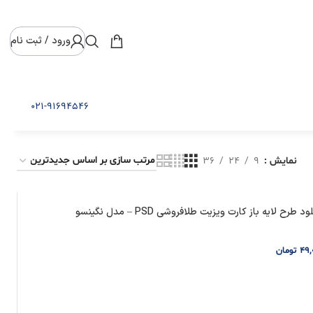
ورود / ثبت نام
021-91694546
نمایش
9
24
36
ود طرح لایه باز کارت ویزیت طلافروشی PSD – مدل نگینسو
49,
تومان
فزودن به سبد خرید