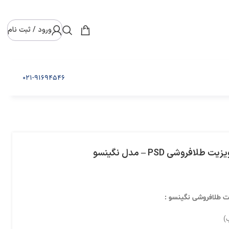
ورود / ثبت نام
021-91694546
فروشی PSD – مدل نگینسو
یت طلافروشی نگینسو :