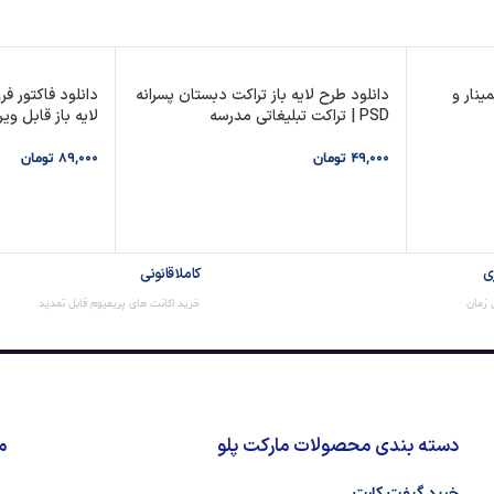
ینار و
دانلود طرح لایه باز تراکت دبستان پسرانه
PSD | تراکت تبلیغاتی مدرسه
لایه باز قابل وی
49,000
تومان
89,000
تومان
افزودن به سبد خرید
افزودن به سبد
ی
کاملا قانونی
ن زمان
خرید اکانت های پریمیوم قابل تمدید
دسته بندی محصولات مارکت پلو
م
خرید گیفت کارت