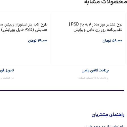
محصولات مشابه
لوح تقدیر روز مادر لایه باز PSD |
طرح لایه باز استوری وبینار، سم
تقدیرنامه روز زن قابل ویرایش
همایش (PSD قابل ویرایش)
59,000
تومان
49,000
تومان
افزودن به سبد خرید
افزودن به سبد خرید
پرداخت آنلاین و امن
تحویل فور
پرداخت با کارت‌های شتاب
در کوتاه‌تری
راهنمای مشتریان
راهنمای دانلود محصولات