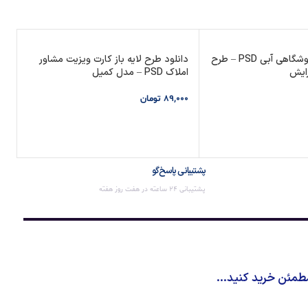
دانلود فاکتور فروشگاهی آبی PSD – طرح
دانلود طرح لایه باز کارت ویزیت مشاور
رایش
املاک PSD – مدل کمیل
وی
89,000
تومان
00
 خرید
افزودن به سبد خرید
پشتیبانی پاسخ‌گو
پشتیبانی 24 ساعته در هفت روز هفته
طمئن خرید کنید...