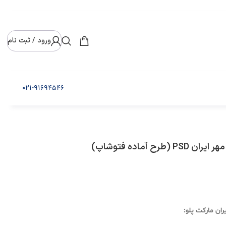
ورود / ثبت نام
021-91694546
ح آماده فتوشاپ)
ران مارکت پلو: