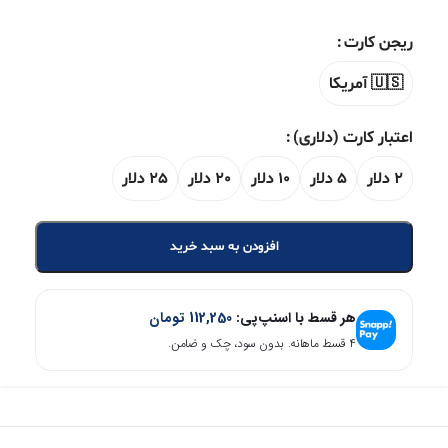
ریجن کارت
🇺🇸 آمریکا
اعتبار کارت (دلاری)
2 دلار
5 دلار
10 دلار
20 دلار
25 دلار
افزودن به سبد خرید
هر قسط با اسنپ‌پی:
112,250
تومان
۴ قسط ماهانه. بدون سود، چک و ضامن.