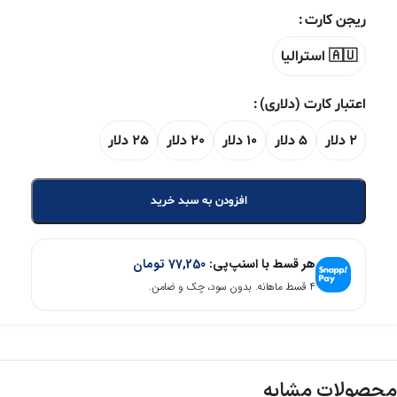
ریجن کارت
🇦🇺 استرالیا
اعتبار کارت (دلاری)
2 دلار
5 دلار
10 دلار
20 دلار
25 دلار
افزودن به سبد خرید
هر قسط با اسنپ‌پی:
77,250
تومان
۴ قسط ماهانه. بدون سود، چک و ضامن.
محصولات مشابه