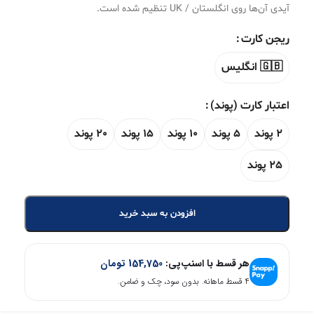
آیدی آن‌ها روی انگلستان / UK تنظیم شده است.
ریجن کارت
🇬🇧 انگلیس
اعتبار کارت (پوند)
2 پوند
5 پوند
10 پوند
15 پوند
20 پوند
25 پوند
افزودن به سبد خرید
هر قسط با اسنپ‌پی:
154,750
تومان
۴ قسط ماهانه. بدون سود، چک و ضامن.