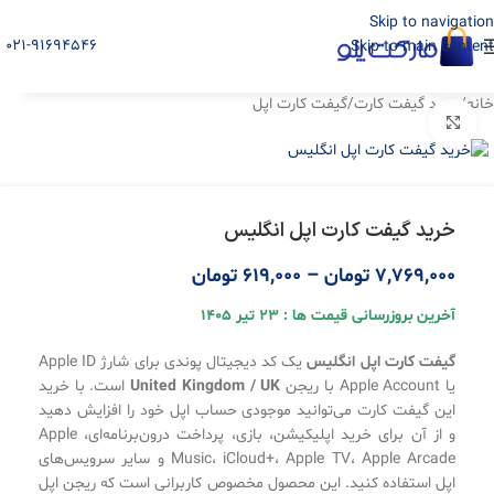
Skip to navigation
021-91694546
Skip to main content
خانه
/
خرید گیفت کارت
/
گیفت کارت اپل
بزرگنمایی تصویر
خرید گیفت کارت اپل انگلیس
7,769,000
تومان
–
619,000
تومان
آخرین بروزرسانی قیمت ها : 23 تیر 1405
گیفت کارت اپل انگلیس
یک کد دیجیتال پوندی برای شارژ Apple ID
یا Apple Account با ریجن
United Kingdom / UK
است. با خرید
این گیفت کارت می‌توانید موجودی حساب اپل خود را افزایش دهید
و از آن برای خرید اپلیکیشن، بازی، پرداخت درون‌برنامه‌ای، Apple
Music، iCloud+، Apple TV، Apple Arcade و سایر سرویس‌های
اپل استفاده کنید. این محصول مخصوص کاربرانی است که ریجن اپل