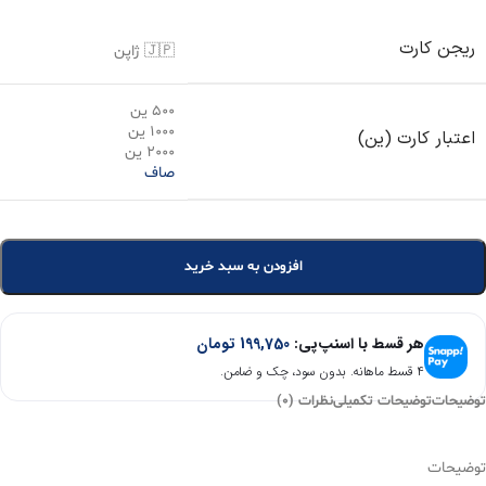
ریجن کارت
🇯🇵 ژاپن
500 ین
1000 ین
اعتبار کارت (ین)
2000 ین
صاف
افزودن به سبد خرید
هر قسط با اسنپ‌پی:
199,750
تومان
۴ قسط ماهانه. بدون سود، چک و ضامن.
توضیحات
توضیحات تکمیلی
نظرات (0)
توضیحات