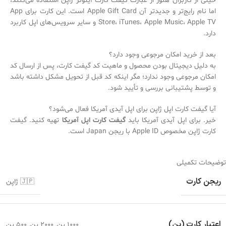
خیلی از کاربران هنوز از عبارت گیفت کارت آیتونز ژاپن استفاده می‌کنند،
اما نام رایج‌تر و جدیدتر آن Apple Gift Card است. این کارت برای App
Store، iTunes، Apple Music، Apple TV و سایر سرویس‌های اپل کاربرد
دارد.
بعد از خرید امکان مرجوعی وجود دارد؟
به دلیل دیجیتال بودن محصول و ماهیت کد گیفت کارت، پس از ارسال کد
امکان مرجوعی وجود ندارد؛ مگر اینکه کد قبل از تحویل مشکل داشته باشد
و توسط پشتیبانی بررسی و تأیید شود.
آیا گیفت کارت اپل ژاپن برای اپل آیدی آمریکا فعال می‌شود؟
خیر. برای اپل آیدی آمریکا باید
گیفت کارت اپل آمریکا
تهیه کنید. گیفت
کارت ژاپن مخصوص Apple ID با ریجن Japan است.
توضیحات تکمیلی
ریجن کارت
🇯🇵 ژاپن
اعتبار کارت (ین)
1000 ین
,
2000 ین
,
500 ین