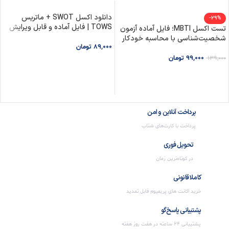
دانلود اکسل SWOT + ماتریس
-29%
TOWS | فایل آماده و قابل ویرایش
تست اکسل MBTI؛ فایل آماده آزمون
شخصیت‌شناسی با محاسبه خودکار
89,000
تومان
99,000
تومان
139,000
افزودن به سبد خرید
افزودن به سبد خرید
پرداخت آنلاین و امن
پرداخت با کارت‌های شتاب
تحویل فوری
در کوتاه‌ترین زمان
کاملا قانونی
خرید اکانت های پریمیوم قابل تمدید
پشتیبانی پاسخ‌گو
پشتیبانی 24 ساعته در هفت روز هفته