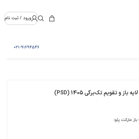
ورود / ثبت نام
021-91694546
از و تقویم تک‌برگی 1405 (PSD)