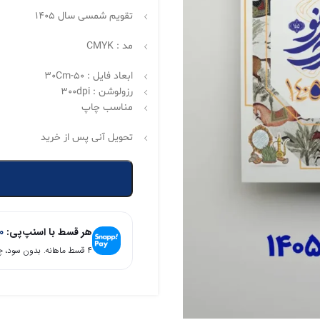
تقویم شمسی سال ۱۴۰۵
مد :
CMYK
ابعاد فایل :
50-30Cm
رزولوشن :
300dpi
مناسب چاپ
تحویل آنی پس از خرید
هر قسط با اسنپ‌پی:
0
۴ قسط ماهانه. بدون سود، چک و ضامن.