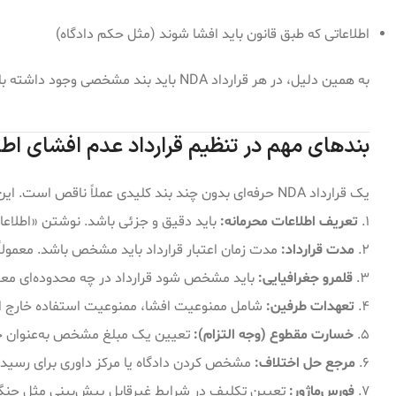
اطلاعاتی که طبق قانون باید افشا شوند (مثل حکم دادگاه)
به همین دلیل، در هر قرارداد NDA باید بند مشخصی وجود داشته باشد که هم اطلاعات محرمانه و هم استثنائات را تعریف کند.
بندهای مهم در تنظیم قرارداد عدم افشای اط
یک قرارداد NDA حرفه‌ای بدون چند بند کلیدی عملاً ناقص است. این بندها ستون فقرات قرارداد هستند:
۱.
تعریف اطلاعات محرمانه:
باید دقیق و جزئی باشد. نوشتن «اطلاعا
۲.
مدت قرارداد:
مدت زمان اعتبار قرارداد باید مشخص باشد. معمولاً بین ۲ تا ۵ سال متدا
۳.
قلمرو جغرافیایی:
باید مشخص شود قرارداد در چه محدوده‌ای معتبر
۴.
تعهدات طرفین:
شامل ممنوعیت افشا، ممنوعیت استفاده خارج از هد
۵.
خسارت مقطوع (وجه التزام):
تعیین یک مبلغ مشخص به‌عنوان جر
۶.
مرجع حل اختلاف:
مشخص کردن دادگاه یا مرکز داوری برای رسید
۷.
فورس‌ماژور:
تعیین تکلیف در شرایط غیرقابل پیش‌بینی مثل جنگ ی