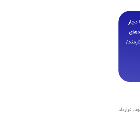
 دچار
ادهای
ارمند/
، قرارداد