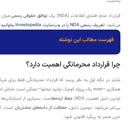
بالاست.
قرارداد عدم افشای اطلاعات (NDA) یک
توافق حقوقی رسمی
میان د
می‌شود.
تعریف رسمی NDA را در وب‌سایت Investopedia بخوانید
فهرست مطالب این نوشته
چرا قرارداد محرمانگی اهمیت دارد؟
شاید در نگاه اول به نظر برسد که قرارداد محرمانگی فقط برای شر
همکاری—even یک پروژه کوچک تولید محتوا—ممکن است شامل اطلاعاتی باشد که ارزش مالی یا اعتباری زیادی دارد.
اولین دلیل اهمیت NDA،
حفظ ایده‌ها
ست. بسیاری از استارتاپ‌ها ت
بی‌ثمر می‌شود. دومین دلیل،
حفاظت از داده‌های مشتریان
است. ام
حتی منجر به پیگرد قانونی شود.